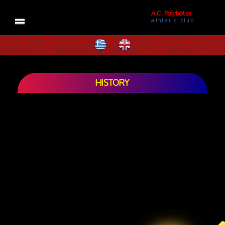
A.C. Polybotes
athletic club
HOME
VIDEOS
HISTORY
NISYROS
AC POLYBOTES
EVENTS
NTV BIZ